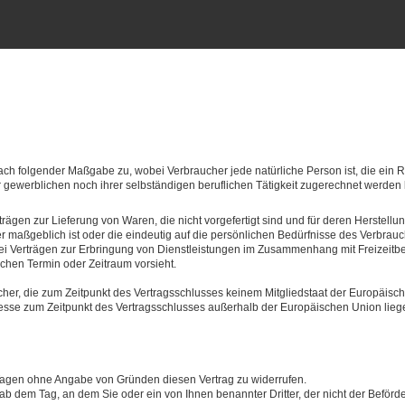
nach folgender Maßgabe zu, wobei Verbraucher jede natürliche Person ist, die ein
r gewerblichen noch ihrer selbständigen beruflichen Tätigkeit zugerechnet werden
trägen zur Lieferung von Waren, die nicht vorgefertigt sind und für deren Herstellu
maßgeblich ist oder die eindeutig auf die persönlichen Bedürfnisse des Verbrauc
bei Verträgen zur Erbringung von Dienstleistungen im Zusammenhang mit Freizeitb
schen Termin oder Zeitraum vorsieht.
aucher, die zum Zeitpunkt des Vertragsschlusses keinem Mitgliedstaat der Europäi
resse zum Zeitpunkt des Vertragsschlusses außerhalb der Europäischen Union lieg
Tagen ohne Angabe von Gründen diesen Vertrag zu widerrufen.
ab dem Tag, an dem Sie oder ein von Ihnen benannter Dritter, der nicht der Befördere