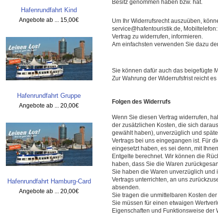
Besitz genommen haben bzw. hat.
Hafenrundfahrt Kind
Angebote ab ...
15,00€
Um Ihr Widerrufsrecht auszuüben, könn
s
ervice@hafentouristik.de
,
Mobiltelefon:
Vertrag zu widerrufen, informieren.
Am einfachsten verwenden Sie dazu den B
Sie können dafür auch das beigefügte Mu
Zur Wahrung der Widerrufsfrist reicht es
Hafenrundfahrt Gruppe
Folgen des Widerrufs
Angebote ab ...
20,00€
Wenn Sie diesen Vertrag widerrufen, hab
der zusätzlichen Kosten, die sich darau
gewählt haben), unverzüglich und späte
Vertrags bei uns eingegangen ist. Für 
eingesetzt haben, es sei denn, mit Ihn
Entgelte berechnet. Wir können die Rüc
haben, dass Sie die Waren zurückgesand
Sie haben die Waren unverzüglich und i
Vertrags unterrichten, an uns zurückzus
Hafenrundfahrt Hamburg-Card
absenden.
Angebote ab ...
20,00€
Sie tragen die unmittelbaren Kosten d
Sie müssen für einen etwaigen Wertverl
Eigenschaften und Funktionsweise der 