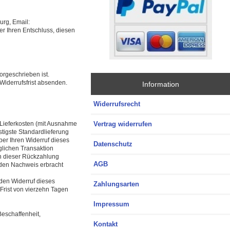
rg, Email:
er Ihren Entschluss, diesen
orgeschrieben ist.
 Widerrufsfrist absenden.
Information
Widerrufsrecht
 Lieferkosten (mit Ausnahme
Vertrag widerrufen
stigste Standardlieferung
er Ihren Widerruf dieses
Datenschutz
glichen Transaktion
en dieser Rückzahlung
AGB
 den Nachweis erbracht
den Widerruf dieses
Zahlungsarten
 Frist von vierzehn Tagen
Impressum
eschaffenheit,
Kontakt