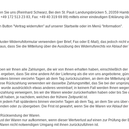
en Sie uns (Reinhard Schwarz, Bei den St. Pauli Landungsbrücken 5, 20359 Hambu
 +49 172 513 23 83, Fax: +49 40 319 69 89) mittels einer eindeutigen Erklärung üb
utton "Vertrag widerrufen" auf unserer Startseite oder im Menü "Information".
ster-Widerrufsformular verwenden (per Brief, Fax oder E-Mail), das jedoch nicht v
 aus, dass Sie die Mitteilung über die Ausübung des Widerrufsrechts vor Ablauf der
en wir Ihnen alle Zahlungen, die wir von Ihnen erhalten haben, einschließlich der
s ergeben, dass Sie eine andere Art der Lieferung als die von uns angebotene, gün
stens binnen vierzehn Tagen ab dem Tag zurückzuzahlen, an dem die Mitteilung üb
diese Rückzahlung verwenden wir dasselbe Zahlungsmittel, das Sie bei der ursprün
en wurde ausdrücklich etwas anderes vereinbart; in keinem Fall werden Ihnen weg
kzahlung verweigern, bis wir die Waren wieder zurückerhalten haben oder bis Sie
t haben, je nachdem, welches der frühere Zeitpunkt ist.
n jedem Fall spätestens binnen vierzehn Tagen ab dem Tag, an dem Sie uns über 
enden oder zu übergeben. Die Frist ist gewahrt, wenn Sie die Waren vor Ablauf der
er Rücksendung der Waren.
ust der Waren nur aufkommen, wenn dieser Wertverlust auf einen zur Prüfung der B
Waren nicht notwendigen Umgang mit ihnen zurückzuführen ist.